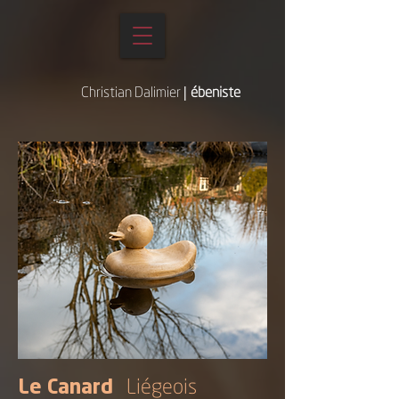
Christian Dalimier
|
ébeniste
Le Canard
Liégeois